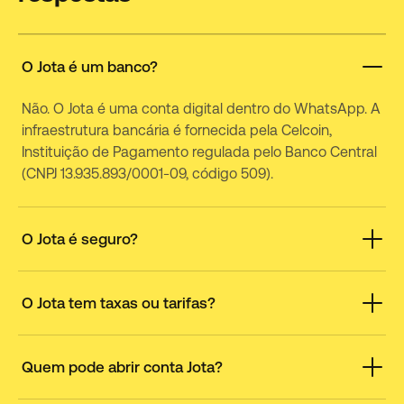
O Jota é um banco?
Não. O Jota é uma conta digital dentro do WhatsApp. A
infraestrutura bancária é fornecida pela Celcoin,
Instituição de Pagamento regulada pelo Banco Central
(CNPJ 13.935.893/0001-09, código 509).
O Jota é seguro?
Sim. Todas as transações são criptografadas de ponta
a ponta e seguem padrões de segurança bancária.
O Jota tem taxas ou tarifas?
O Jota cumpre as regras do Banco Central e a LGPD.
Não. O Jota é gratuito para realizar pagamentos e Pix e
Toda transação é protegida por senha e ela nunca fica
não cobra taxas ou tarifas pelos serviços prestados.
Quem pode abrir conta Jota?
registrada no histórico do WhatsApp.